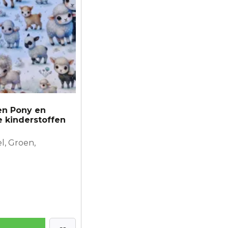
en Pony en
e kinderstoffen
l, Groen,