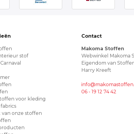
ieën
Contact
offen
Makoma Stoffen
terieur stof
Webwinkel Makoma S
 Carnaval
Eigendom van Stoffe
Harry Kreeft
amer
offen
info@makomastoffen.
ffen
06 - 19 12 74 42
 stoffen voor kleding
 fabrics
van onze stoffen
ffen
producten