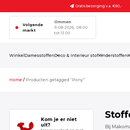
Ga naar de inhoud
Gratis bezorging v.a. €60,-
Ommen
Volgende
11-08-2026,
08:00
markt
tot 13:00
Winkel
Damesstoffen
Deco & Interieur stof
Kinderstoffen
K
Home
/
Producten getagged “Pony”
Stof
Kom je er niet
uit?
Bij Makoma