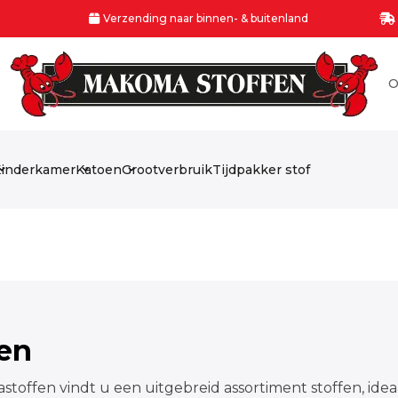
Verzending naar binnen- & buitenland
O
inderkamer
Katoen
Grootverbruik
Tijdpakker stof
fen
stoffen vindt u een uitgebreid assortiment stoffen, idea