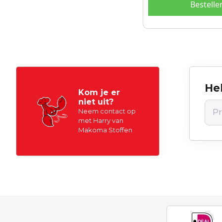
Bestelle
Hel
Kom je er
niet uit?
Neem contact op
met Harry van
Makoma Stoffen