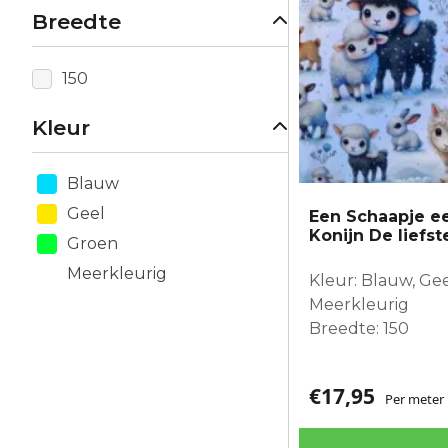
Breedte
150
Kleur
Blauw
Geel
Een Schaapje e
Konijn De liefst
Groen
Meerkleurig
Kleur: Blauw, Gee
Meerkleurig
Breedte: 150
€
17,95
Per meter