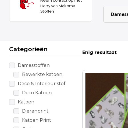
Neem contact op met
Harry van Makoma
Stoffen
Damess
Categorieën
Enig resultaat
Damesstoffen
Bewerkte katoen
Deco & Interieur stof
Deco Katoen
Katoen
Dierenprint
Katoen Print