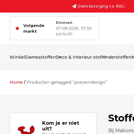
Ga naar de inhoud
Gratis bezorging v.a. €60,-
Emmen
Volgende
07-08-2026,
07:30
markt
tot 14:00
Winkel
Damesstoffen
Deco & Interieur stof
Kinderstoffen
K
Home
/
Producten getagged “poezendesign”
Stof
Kom je er niet
uit?
Bij Makoma