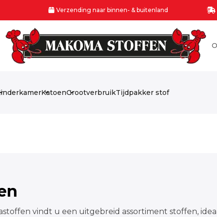
Verzending naar binnen- & buitenland
O
inderkamer
Katoen
Grootverbruik
Tijdpakker stof
fen
stoffen vindt u een uitgebreid assortiment stoffen, idea