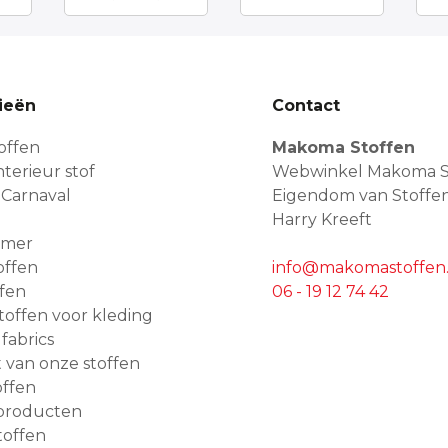
ieën
Contact
offen
Makoma Stoffen
terieur stof
Webwinkel Makoma S
 Carnaval
Eigendom van Stoffe
Harry Kreeft
amer
offen
info@makomastoffen.
ffen
06 - 19 12 74 42
 stoffen voor kleding
 fabrics
van onze stoffen
ffen
producten
toffen