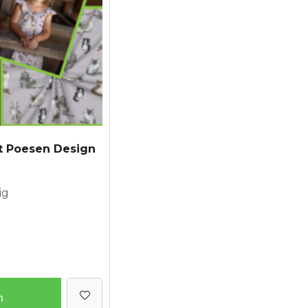
t Poesen Design
ig
n