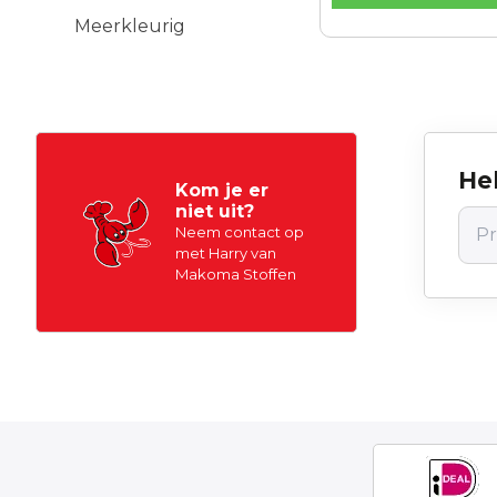
Meerkleurig
Hel
Kom je er
niet uit?
Neem contact op
met Harry van
Makoma Stoffen