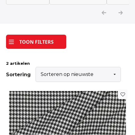
Katoen
Grootverbruik
TOON FILTERS
Tijdpakker stof
2 artikelen
Sortering