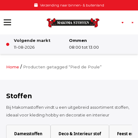
Ga naar de inhoud
Verzending naar binnen- & buitenland
Volgende markt
Ommen
Winkel
11-08-2026
08:00 tot 13:00
Damesstoffen
/
Home
Producten getagged “Pied de Poule”
Deco & Interieur stof
Stoffen
Kinderstoffen
Bij Makomastoffen vindt u een uitgebreid assortiment stoffen,
ideaal voor kleding hobby en decoratie en interieur
Kinderkamer
Damesstoffen
Deco & Interieur stof
Feest en 