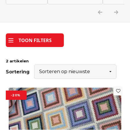
Katoen
Grootverbruik
TOON FILTERS
Tijdpakker stof
2 artikelen
Sortering
-20%