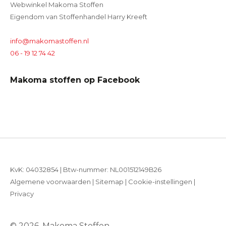
Webwinkel Makoma Stoffen
Eigendom van Stoffenhandel Harry Kreeft
info@makomastoffen.nl
06 - 19 12 74 42
Makoma stoffen op Facebook
KvK: 04032854 | Btw-nummer: NL001512149B26
Algemene voorwaarden
|
Sitemap
|
Cookie-instellingen
|
Privacy
© 2026, Makoma Stoffen