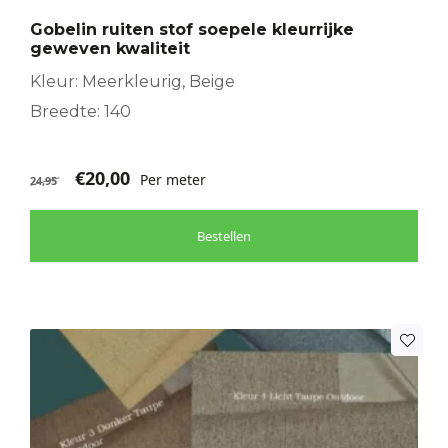
Gobelin ruiten stof soepele kleurrijke
geweven kwaliteit
Kleur: Meerkleurig, Beige
Breedte: 140
€
20,00
Per meter
24,95
Bestellen
Dit
product
heeft
meerdere
variaties.