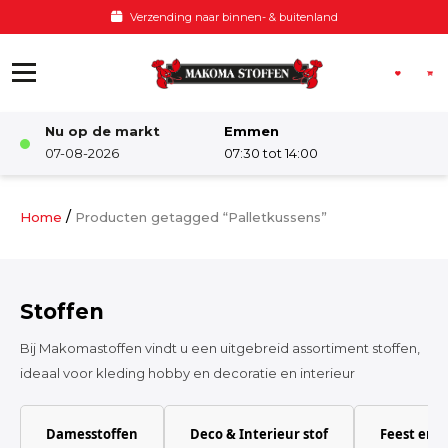
Ga naar de inhoud
Voor 12:00 besteld, zelfde dag verzonden
Nu op de markt
Emmen
Winkel
07-08-2026
07:30 tot 14:00
Damesstoffen
/
Home
Producten getagged “Palletkussens”
Deco & Interieur stof
Stoffen
Kinderstoffen
Bij Makomastoffen vindt u een uitgebreid assortiment stoffen,
ideaal voor kleding hobby en decoratie en interieur
Kinderkamer
Damesstoffen
Deco & Interieur stof
Feest en 