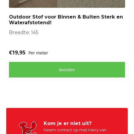
Deze
optie
Outdoor Stof voor Binnen & Buiten Sterk en
kan
Waterafstotend!
gekozen
worden
Breedte: 145
op
de
€
19,95
Per meter
productpagina
Bestellen
Kom je er niet uit?
Neem contact op met Harry van