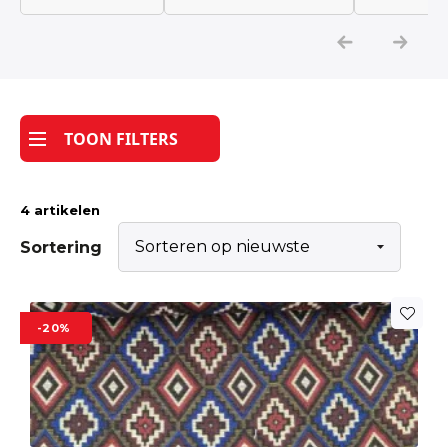
Katoen
Grootverbruik
TOON FILTERS
Tijdpakker stof
4 artikelen
Sortering
-20%