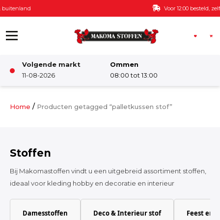
Ga naar de inhoud
Voor 12:00 besteld, zelfde dag verzonden
Volgende markt
Ommen
Winkel
11-08-2026
08:00 tot 13:00
Damesstoffen
/
Home
Producten getagged “palletkussen stof”
Deco & Interieur stof
Stoffen
Kinderstoffen
Bij Makomastoffen vindt u een uitgebreid assortiment stoffen,
ideaal voor kleding hobby en decoratie en interieur
Kinderkamer
Damesstoffen
Deco & Interieur stof
Feest en 