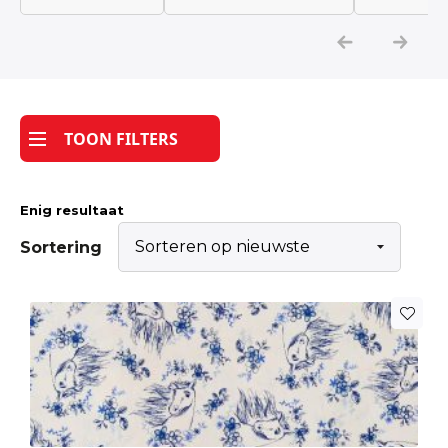
Katoen
Grootverbruik
TOON FILTERS
Tijdpakker stof
Enig resultaat
Sortering