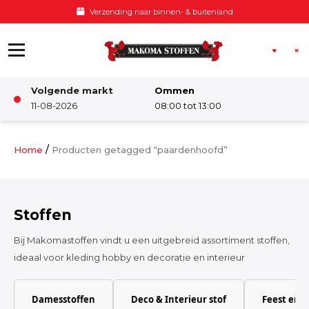
Ga naar de inhoud
Verzending naar binnen- & buitenland
Volgende markt
Ommen
Winkel
11-08-2026
08:00 tot 13:00
Damesstoffen
/
Home
Producten getagged “paardenhoofd”
Deco & Interieur stof
Stoffen
Kinderstoffen
Bij Makomastoffen vindt u een uitgebreid assortiment stoffen,
ideaal voor kleding hobby en decoratie en interieur
Kinderkamer
Damesstoffen
Deco & Interieur stof
Feest en 