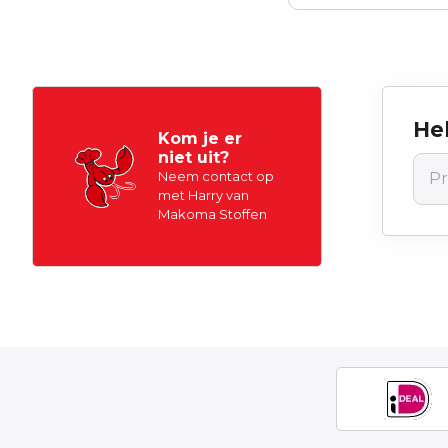
Hel
Kom je er
niet uit?
Neem contact op
met Harry van
Makoma Stoffen