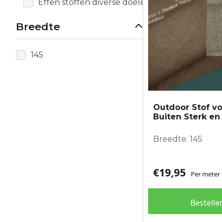
Effen stoffen diverse doeleinden
gekozen
worden
Breedte
op
de
productpagina
145
Outdoor Stof v
Buiten Sterk en
Breedte: 145
€
19,95
Per meter
Bestelle