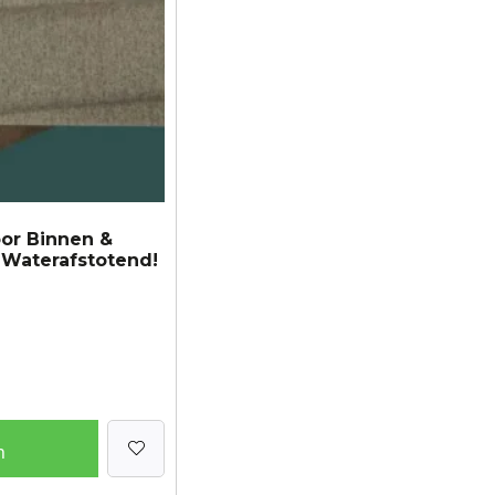
oor Binnen &
 Waterafstotend!
n