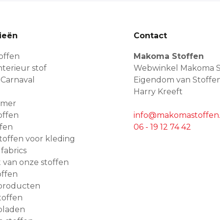
ieën
Contact
offen
Makoma Stoffen
terieur stof
Webwinkel Makoma S
 Carnaval
Eigendom van Stoffe
Harry Kreeft
amer
offen
info@makomastoffen.
ffen
06 - 19 12 74 42
 stoffen voor kleding
 fabrics
van onze stoffen
ffen
producten
toffen
bladen