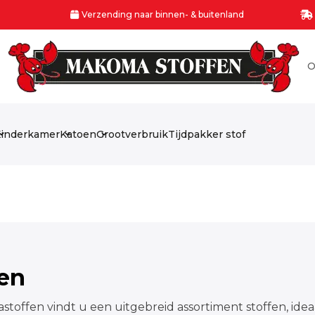
Verzending naar binnen- & buitenland
O
inderkamer
Katoen
Grootverbruik
Tijdpakker stof
fen
stoffen vindt u een uitgebreid assortiment stoffen, idea