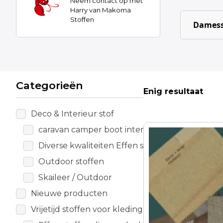
Neem contact op met
Harry van Makoma
Stoffen
Damess
Categorieën
Enig resultaat
Deco & Interieur stof
caravan camper boot interieur
Dit
product
Diverse kwaliteiten Effen stoffen
heeft
Outdoor stoffen
meerdere
Skaileer / Outdoor
variaties.
Deze
Nieuwe producten
optie
Vrijetijd stoffen voor kleding
kan