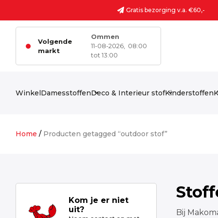
Ga naar de inhoud
Gratis bezorging v.a. €60,-
Ommen
Volgende
11-08-2026,
08:00
markt
tot 13:00
Winkel
Damesstoffen
Deco & Interieur stof
Kinderstoffen
K
Home
/
Producten getagged “outdoor stof”
Stof
Kom je er niet
uit?
Bij Makoma