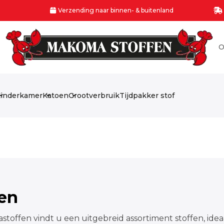
Verzending naar binnen- & buitenland
O
inderkamer
Katoen
Grootverbruik
Tijdpakker stof
fen
stoffen vindt u een uitgebreid assortiment stoffen, idea