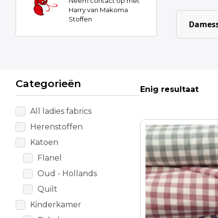
Neem contact op met
Harry van Makoma
Stoffen
Damess
Categorieën
Enig resultaat
All ladies fabrics
Herenstoffen
Dit
product
Katoen
heeft
Flanel
meerdere
Oud - Hollands
variaties.
Deze
Quilt
optie
Kinderkamer
kan