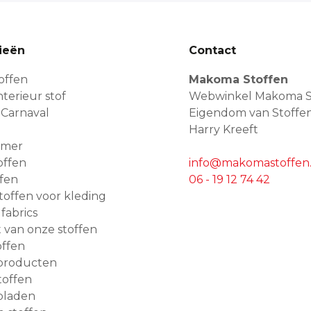
ieën
Contact
offen
Makoma Stoffen
terieur stof
Webwinkel Makoma S
 Carnaval
Eigendom van Stoffe
Harry Kreeft
amer
offen
info@makomastoffen.
ffen
06 - 19 12 74 42
 stoffen voor kleding
 fabrics
van onze stoffen
ffen
producten
toffen
bladen