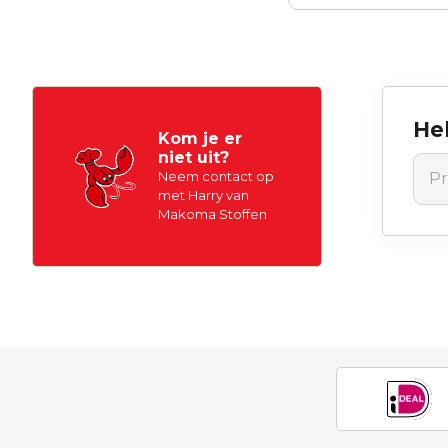
Hel
Kom je er
niet uit?
Neem contact op
met Harry van
Makoma Stoffen