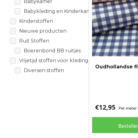
Babykamer
gekozen
worden
Babykleding en Kinderkamer
op
Kinderstoffen
de
Nieuwe producten
productpagina
Ruit Stoffen
Boerenbond BB ruitjes
Vrijetijd stoffen voor kleding
Oudhollandse fl
Diversen stoffen
€
12,95
Per meter
Bestelle