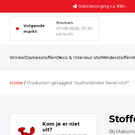
Ga naar de inhoud
Gratis bezorging v.a. €60,-
Emmen
Volgende
07-08-2026,
07:30
markt
tot 14:00
Winkel
Damesstoffen
Deco & Interieur stof
Kinderstoffen
K
Home
/
Producten getagged “oudhollandse flanel stof”
Stof
Kom je er niet
uit?
Bij Makoma