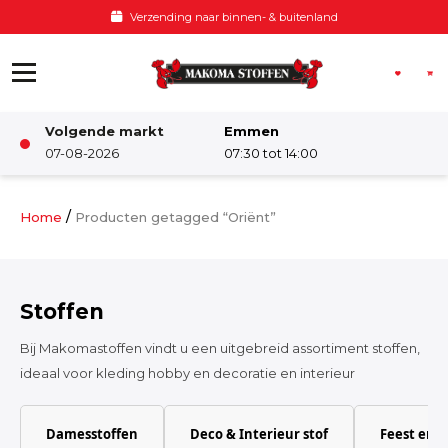
Ga naar de inhoud
Voor 12:00 besteld, zelfde dag verzonden
Volgende markt
Emmen
Winkel
07-08-2026
07:30 tot 14:00
Damesstoffen
/
Home
Producten getagged “Oriënt”
Deco & Interieur stof
Stoffen
Kinderstoffen
Bij Makomastoffen vindt u een uitgebreid assortiment stoffen,
ideaal voor kleding hobby en decoratie en interieur
Kinderkamer
Damesstoffen
Deco & Interieur stof
Feest en 