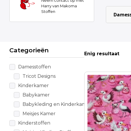
Neem contact op met
Harry van Makoma
Stoffen
Damess
Categorieën
Enig resultaat
Damesstoffen
Tricot Designs
Kinderkamer
Babykamer
Babykleding en Kinderkamer
Meisjes Kamer
Kinderstoffen