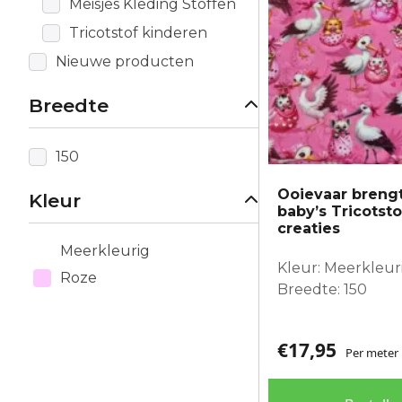
Meisjes Kleding Stoffen
Tricotstof kinderen
Nieuwe producten
Breedte
150
Ooievaar brengt
Kleur
baby’s Tricotst
creaties
Meerkleurig
Kleur: Meerkleur
Roze
Breedte: 150
€
17,95
Per meter