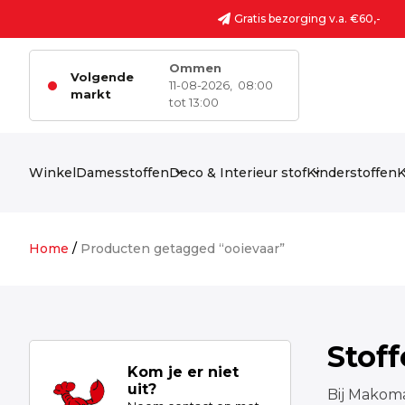
Ga naar de inhoud
Gratis bezorging v.a. €60,-
Ommen
Volgende
11-08-2026,
08:00
markt
tot 13:00
Winkel
Damesstoffen
Deco & Interieur stof
Kinderstoffen
K
Home
/
Producten getagged “ooievaar”
Stof
Kom je er niet
uit?
Bij Makoma