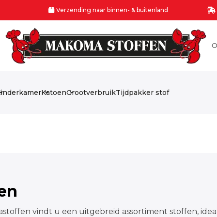
Verzending naar binnen- & buitenland
O
inderkamer
Katoen
Grootverbruik
Tijdpakker stof
fen
stoffen vindt u een uitgebreid assortiment stoffen, idea