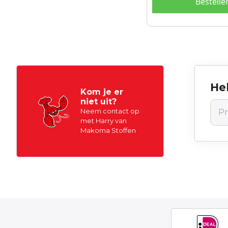
Bestelle
Hel
Kom je er
niet uit?
Neem contact op
met Harry van
Makoma Stoffen