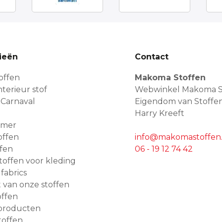
ieën
Contact
offen
Makoma Stoffen
terieur stof
Webwinkel Makoma S
 Carnaval
Eigendom van Stoffe
Harry Kreeft
amer
offen
info@makomastoffen.
ffen
06 - 19 12 74 42
 stoffen voor kleding
 fabrics
van onze stoffen
ffen
producten
toffen