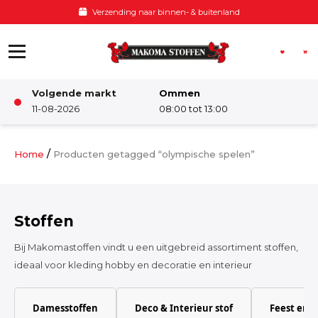
Ga naar de inhoud
Verzending naar binnen- & buitenland
Volgende markt
Ommen
Winkel
11-08-2026
08:00 tot 13:00
Damesstoffen
/
Home
Producten getagged “olympische spelen”
Deco & Interieur stof
Stoffen
Kinderstoffen
Bij Makomastoffen vindt u een uitgebreid assortiment stoffen,
ideaal voor kleding hobby en decoratie en interieur
Kinderkamer
Damesstoffen
Deco & Interieur stof
Feest en 