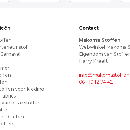
ieën
Contact
offen
Makoma Stoffen
terieur stof
Webwinkel Makoma S
 Carnaval
Eigendom van Stoffe
Harry Kreeft
amer
offen
info@makomastoffen.
ffen
06 - 19 12 74 42
 stoffen voor kleding
 fabrics
van onze stoffen
ffen
producten
toffen