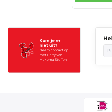
Hel
Kom je er
niet uit?
Neem contact op
met Harry van
Makoma Stoffen