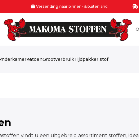
Verzending naar binnen- & buitenland
O
inderkamer
Katoen
Grootverbruik
Tijdpakker stof
fen
stoffen vindt u een uitgebreid assortiment stoffen, idea