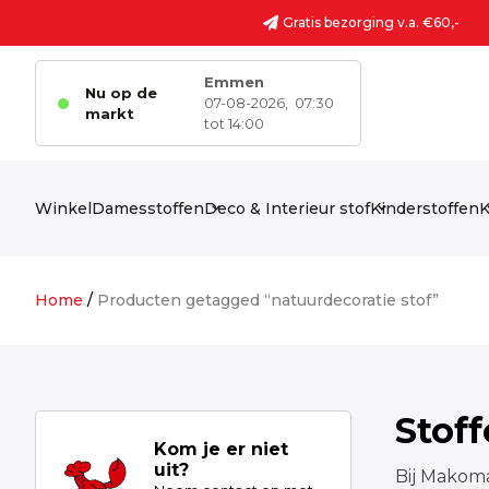
Ga naar de inhoud
Gratis bezorging v.a. €60,-
Emmen
Nu op de
07-08-2026,
07:30
markt
tot 14:00
Winkel
Damesstoffen
Deco & Interieur stof
Kinderstoffen
K
Home
/
Producten getagged “natuurdecoratie stof”
Stof
Kom je er niet
uit?
Bij Makoma