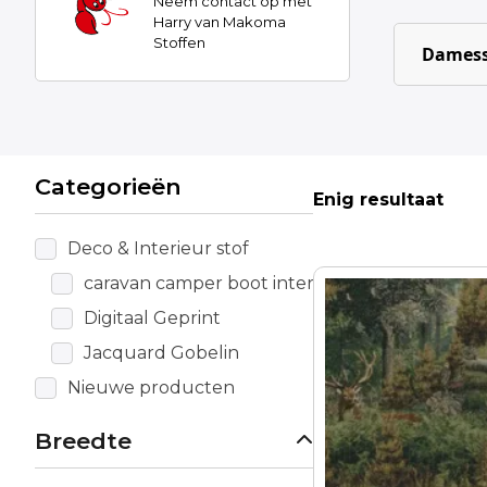
Neem contact op met
Harry van Makoma
Stoffen
Damess
Categorieën
Enig resultaat
Deco & Interieur stof
caravan camper boot interieur
Digitaal Geprint
Jacquard Gobelin
Nieuwe producten
Breedte