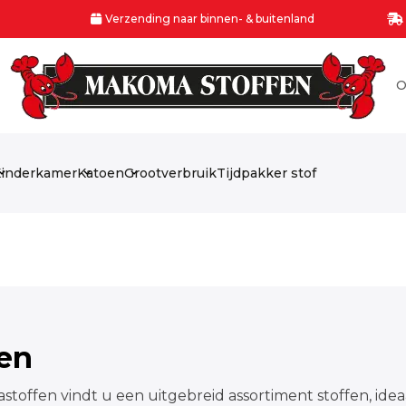
Verzending naar binnen- & buitenland
O
inderkamer
Katoen
Grootverbruik
Tijdpakker stof
fen
stoffen vindt u een uitgebreid assortiment stoffen, idea