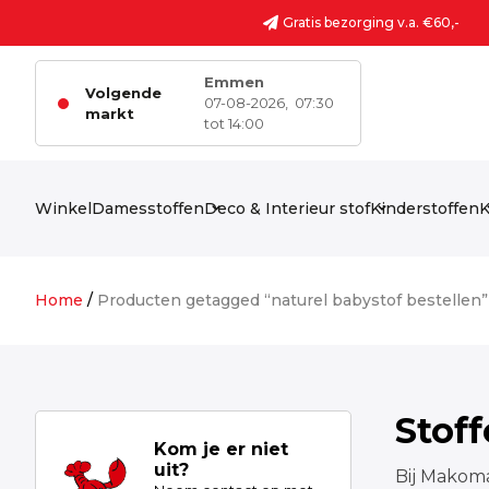
Ga naar de inhoud
Gratis bezorging v.a. €60,-
Emmen
Volgende
07-08-2026,
07:30
markt
tot 14:00
Winkel
Damesstoffen
Deco & Interieur stof
Kinderstoffen
K
Home
/
Producten getagged “naturel babystof bestellen”
Stof
Kom je er niet
uit?
Bij Makoma