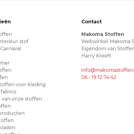
ieën
Contact
offen
Makoma Stoffen
terieur stof
Webwinkel Makoma S
 Carnaval
Eigendom van Stoffe
Harry Kreeft
amer
offen
info@makomastoffen.
ffen
06 - 19 12 74 42
 stoffen voor kleding
 fabrics
van onze stoffen
ffen
producten
toffen
bladen