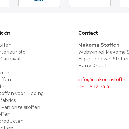
ieën
Contact
offen
Makoma Stoffen
terieur stof
Webwinkel Makoma S
 Carnaval
Eigendom van Stoffe
Harry Kreeft
amer
offen
info@makomastoffen.
ffen
06 - 19 12 74 42
 stoffen voor kleding
 fabrics
van onze stoffen
ffen
producten
toffen