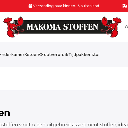
Verzending naar binnen- & buitenland
O
inderkamer
Katoen
Grootverbruik
Tijdpakker stof
fen
stoffen vindt u een uitgebreid assortiment stoffen, idea