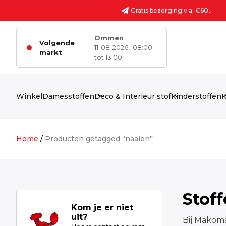
Ga naar de inhoud
Gratis bezorging v.a. €60,-
Ommen
Volgende
11-08-2026,
08:00
markt
tot 13:00
Winkel
Damesstoffen
Deco & Interieur stof
Kinderstoffen
K
Home
/
Producten getagged “naaien”
Stof
Kom je er niet
uit?
Bij Makoma