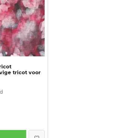
ricot
ige tricot voor
od