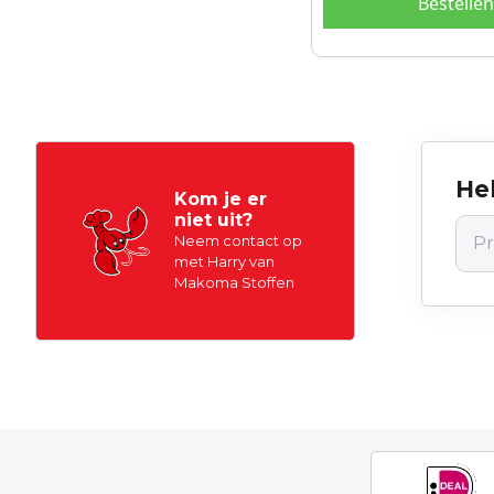
Bestellen
Hel
Kom je er
niet uit?
Neem contact op
met Harry van
Makoma Stoffen