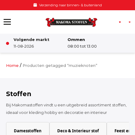
Ga naar de inhoud
Verzending naar binnen- & buitenland
Volgende markt
Ommen
Winkel
11-08-2026
08:00 tot 13:00
Damesstoffen
/
Home
Producten getagged “muzieknoten”
Deco & Interieur stof
Stoffen
Kinderstoffen
Bij Makomastoffen vindt u een uitgebreid assortiment stoffen,
ideaal voor kleding hobby en decoratie en interieur
Kinderkamer
Damesstoffen
Deco & Interieur stof
Feest en 