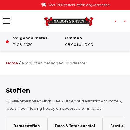
Ga naar de inhoud
Voor 12:00 besteld, zelfde dag verzonden
Volgende markt
Ommen
Winkel
11-08-2026
08:00 tot 13:00
Damesstoffen
/
Home
Producten getagged “Modestof”
Deco & Interieur stof
Stoffen
Kinderstoffen
Bij Makomastoffen vindt u een uitgebreid assortiment stoffen,
ideaal voor kleding hobby en decoratie en interieur
Kinderkamer
Damesstoffen
Deco & Interieur stof
Feest en 