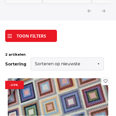
Katoen
Grootverbruik
TOON FILTERS
Tijdpakker stof
2 artikelen
Sortering
-20%