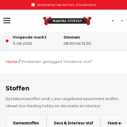
Ga naar de inhoud
Voor 12:00 besteld, zelfde dag verzo
Volgende markt
Ommen
Winkel
11-08-2026
08:00 tot 13:00
Damesstoffen
/
Home
Producten getagged “moderne stof”
Deco & Interieur stof
Stoffen
Kinderstoffen
Bij Makomastoffen vindt u een uitgebreid assortiment stoffen,
ideaal voor kleding hobby en decoratie en interieur
Kinderkamer
Damesstoffen
Deco & Interieur stof
Feest en 