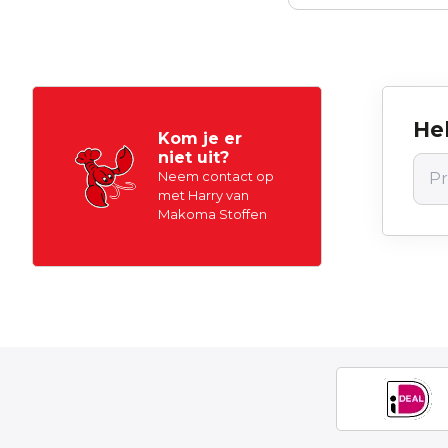
Hel
Kom je er
niet uit?
Neem contact op
met Harry van
Makoma Stoffen