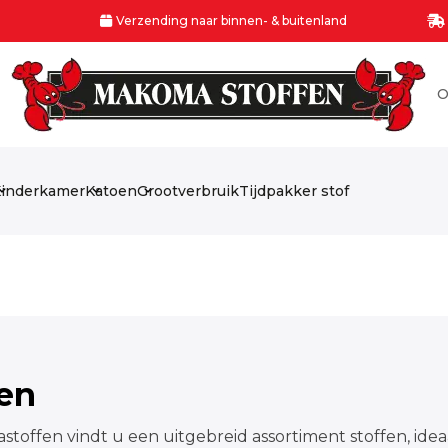
Verzending naar binnen- & buitenland
O
inderkamer
Katoen
Grootverbruik
Tijdpakker stof
fen
stoffen vindt u een uitgebreid assortiment stoffen, idea