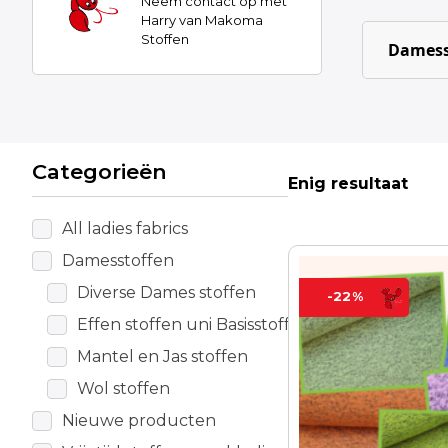
Neem contact op met
Harry van Makoma
Stoffen
Damess
Categorieën
Enig resultaat
All ladies fabrics
Damesstoffen
Dit
product
Diverse Dames stoffen
-22%
heeft
Effen stoffen uni Basisstoffen
meerdere
Mantel en Jas stoffen
variaties.
Deze
Wol stoffen
optie
Nieuwe producten
kan