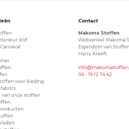
ieën
Contact
offen
Makoma Stoffen
terieur stof
Webwinkel Makoma S
 Carnaval
Eigendom van Stoffe
Harry Kreeft
amer
offen
info@makomastoffen.
ffen
06 - 19 12 74 42
 stoffen voor kleding
 fabrics
van onze stoffen
ffen
producten
toffen
bladen