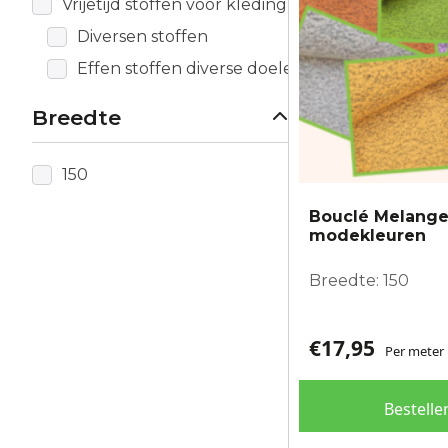
Vrijetijd stoffen voor kleding
gekozen
worden
Diversen stoffen
op
Effen stoffen diverse doeleinden
de
productpagina
Breedte
150
Bouclé Melange
modekleuren
Breedte: 150
€
17,95
Per meter
Bestelle