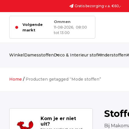
Ga naar de inhoud
Gratis bezorging v.a. €60,-
Ommen
Volgende
11-08-2026,
08:00
markt
tot 13:00
Winkel
Damesstoffen
Deco & Interieur stof
Kinderstoffen
K
Home
/
Producten getagged “Mode stoffen”
Stof
Kom je er niet
uit?
Bij Makoma