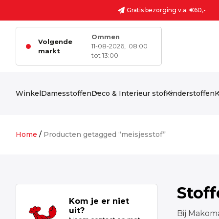
Ga naar de inhoud
Gratis bezorging v.a. €60,-
Ommen
Volgende
11-08-2026,
08:00
markt
tot 13:00
Winkel
Damesstoffen
Deco & Interieur stof
Kinderstoffen
K
Home
/
Producten getagged “meisjesstof”
Stof
Kom je er niet
uit?
Bij Makoma