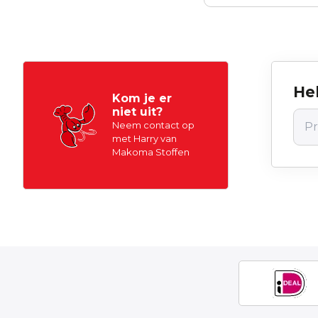
Hel
Kom je er
niet uit?
Neem contact op
met Harry van
Makoma Stoffen