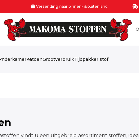
Verzending naar binnen- & buitenland
O
inderkamer
Katoen
Grootverbruik
Tijdpakker stof
fen
stoffen vindt u een uitgebreid assortiment stoffen, idea