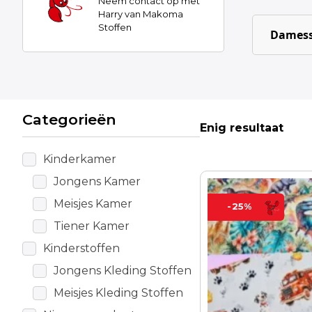
Neem contact op met
Harry van Makoma
Stoffen
Damess
Categorieën
Enig resultaat
Kinderkamer
Jongens Kamer
Dit
product
Meisjes Kamer
-25%
heeft
Tiener Kamer
meerdere
Kinderstoffen
variaties.
Deze
Jongens Kleding Stoffen
optie
Meisjes Kleding Stoffen
kan