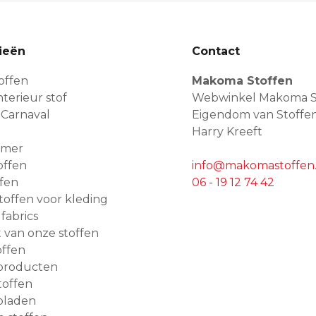
ieën
Contact
offen
Makoma Stoffen
terieur stof
Webwinkel Makoma S
 Carnaval
Eigendom van Stoffe
Harry Kreeft
amer
offen
info@makomastoffen.
ffen
06 - 19 12 74 42
 stoffen voor kleding
 fabrics
van onze stoffen
ffen
producten
toffen
bladen