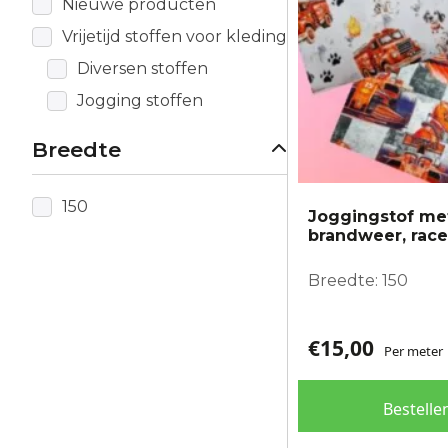
Nieuwe producten
gekozen
worden
Vrijetijd stoffen voor kleding
op
Diversen stoffen
de
Jogging stoffen
productpagina
Breedte
150
Joggingstof met
brandweer, race
Breedte: 150
€
15,00
Per meter
Bestelle