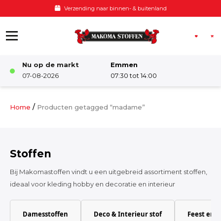
Ga naar de inhoud
Verzending naar binnen- & buitenland
Nu op de markt
Emmen
Winkel
07-08-2026
07:30 tot 14:00
Damesstoffen
/
Home
Producten getagged “madame”
Deco & Interieur stof
Stoffen
Kinderstoffen
Bij Makomastoffen vindt u een uitgebreid assortiment stoffen,
ideaal voor kleding hobby en decoratie en interieur
Kinderkamer
Damesstoffen
Deco & Interieur stof
Feest en 