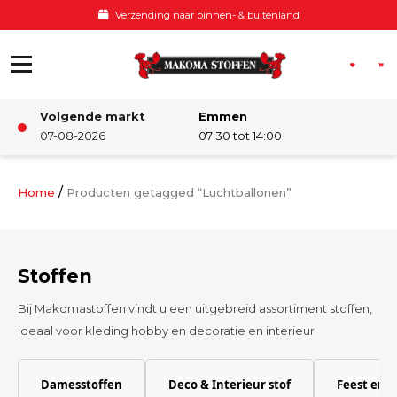
Ga naar de inhoud
Verzending naar binnen- & buitenland
Volgende markt
Emmen
Winkel
07-08-2026
07:30 tot 14:00
Damesstoffen
/
Home
Producten getagged “Luchtballonen”
Deco & Interieur stof
Stoffen
Kinderstoffen
Bij Makomastoffen vindt u een uitgebreid assortiment stoffen,
ideaal voor kleding hobby en decoratie en interieur
Kinderkamer
Damesstoffen
Deco & Interieur stof
Feest en 