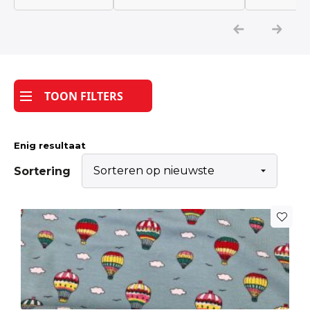
Katoen
Grootverbruik
TOON FILTERS
Tijdpakker stof
Enig resultaat
Sortering