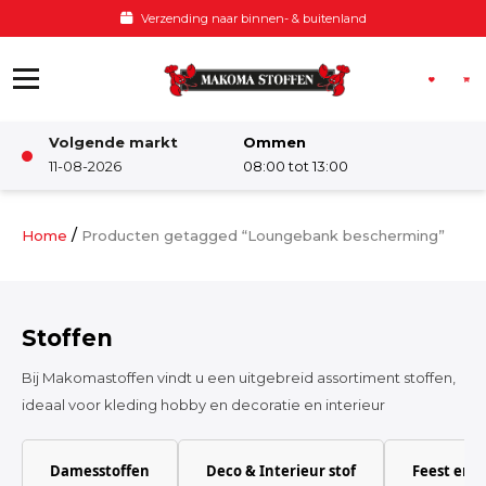
Ga naar de inhoud
Verzending naar binnen- & buitenland
Volgende markt
Ommen
Winkel
11-08-2026
08:00 tot 13:00
Damesstoffen
/
Home
Producten getagged “Loungebank bescherming”
Deco & Interieur stof
Stoffen
Kinderstoffen
Bij Makomastoffen vindt u een uitgebreid assortiment stoffen,
ideaal voor kleding hobby en decoratie en interieur
Kinderkamer
Damesstoffen
Deco & Interieur stof
Feest en 