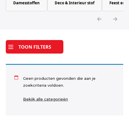
Damesstoffen
Deco & Interieur stof
Feest en 
Katoen
Grootverbruik
Tijdpakker stof
TOON FILTERS
Geen producten gevonden die aan je
zoekcriteria voldoen.
Bekijk alle categorieën