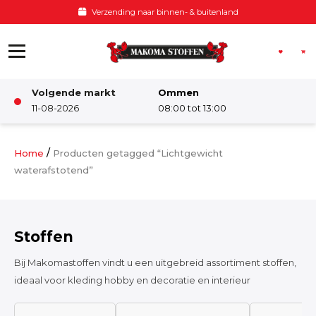
Ga naar de inhoud
Verzending naar binnen- & buitenland
Volgende markt
Ommen
Winkel
11-08-2026
08:00 tot 13:00
Damesstoffen
/
Home
Producten getagged “Lichtgewicht
waterafstotend”
Deco & Interieur stof
Stoffen
Kinderstoffen
Bij Makomastoffen vindt u een uitgebreid assortiment stoffen,
ideaal voor kleding hobby en decoratie en interieur
Kinderkamer