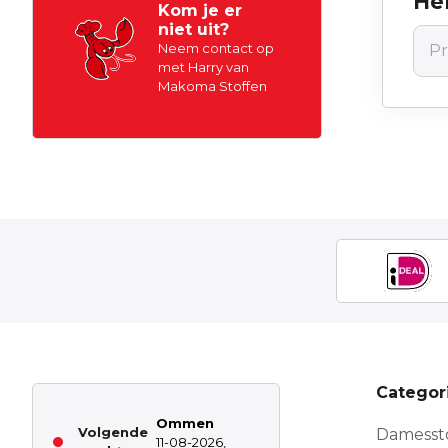
Hel
Kom je er
niet uit?
Neem contact op
met Harry van
Makoma Stoffen
Categor
Ommen
Volgende
Damesst
11-08-2026,