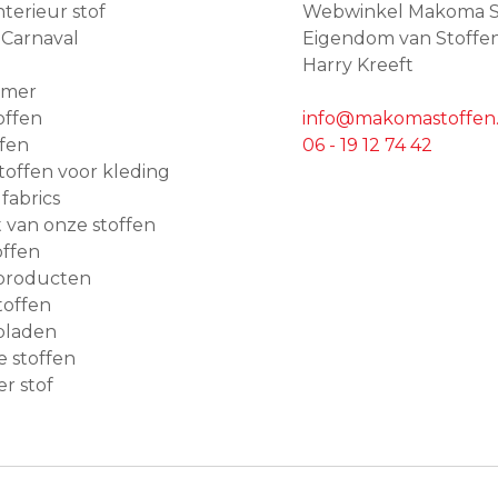
terieur stof
Webwinkel Makoma S
 Carnaval
Eigendom van Stoffe
Harry Kreeft
amer
offen
info@makomastoffen.
ffen
06 - 19 12 74 42
 stoffen voor kleding
 fabrics
van onze stoffen
ffen
producten
toffen
bladen
e stoffen
r stof