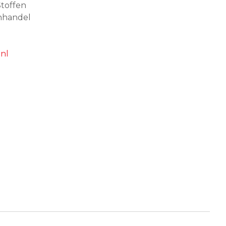
toffen
nhandel
nl