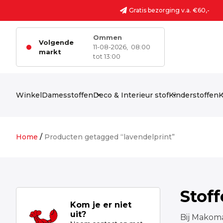
Ga naar de inhoud
Gratis bezorging v.a. €60,-
Ommen
Volgende
11-08-2026,
08:00
markt
tot 13:00
Winkel
Damesstoffen
Deco & Interieur stof
Kinderstoffen
K
Home
/
Producten getagged “lavendelprint”
Stof
Kom je er niet
uit?
Bij Makoma