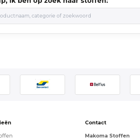
p, ik ben op zoek naar stoffen:
ieën
Contact
offen
Makoma Stoffen