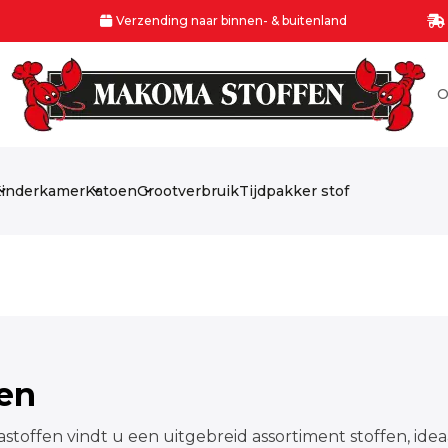
Verzending naar binnen- & buitenland
O
inderkamer
Katoen
Grootverbruik
Tijdpakker stof
fen
stoffen vindt u een uitgebreid assortiment stoffen, idea