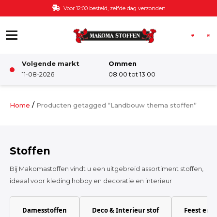
Ga naar de inhoud
Voor 12:00 besteld, zelfde dag verzonden
Volgende markt
Ommen
Winkel
11-08-2026
08:00 tot 13:00
Damesstoffen
/
Home
Producten getagged “Landbouw thema stoffen”
Deco & Interieur stof
Stoffen
Kinderstoffen
Bij Makomastoffen vindt u een uitgebreid assortiment stoffen,
ideaal voor kleding hobby en decoratie en interieur
Kinderkamer
Damesstoffen
Deco & Interieur stof
Feest en 