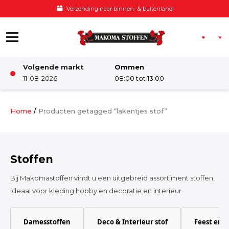
Ga naar de inhoud
Verzending naar binnen- & buitenland
Volgende markt
Ommen
Winkel
11-08-2026
08:00 tot 13:00
Damesstoffen
/
Home
Producten getagged “lakentjes stof”
Deco & Interieur stof
Stoffen
Kinderstoffen
Bij Makomastoffen vindt u een uitgebreid assortiment stoffen,
ideaal voor kleding hobby en decoratie en interieur
Kinderkamer
Damesstoffen
Deco & Interieur stof
Feest en 