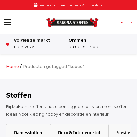
Ga naar de inhoud
Verzending naar binnen- & buitenland
Volgende markt
Ommen
Winkel
11-08-2026
08:00 tot 13:00
Damesstoffen
/
Home
Producten getagged “kubes”
Deco & Interieur stof
Stoffen
Kinderstoffen
Bij Makomastoffen vindt u een uitgebreid assortiment stoffen,
ideaal voor kleding hobby en decoratie en interieur
Kinderkamer
Damesstoffen
Deco & Interieur stof
Feest en 