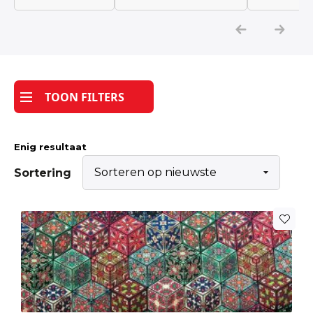
Katoen
Grootverbruik
TOON FILTERS
Tijdpakker stof
Enig resultaat
Sortering