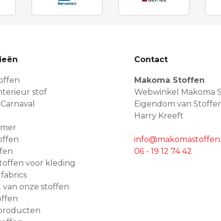
ieën
Contact
offen
Makoma Stoffen
terieur stof
Webwinkel Makoma S
 Carnaval
Eigendom van Stoffe
Harry Kreeft
amer
offen
info@makomastoffen.
ffen
06 - 19 12 74 42
 stoffen voor kleding
 fabrics
van onze stoffen
ffen
producten