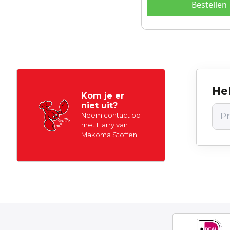
Bestellen
Hel
Kom je er
niet uit?
Neem contact op
met Harry van
Makoma Stoffen