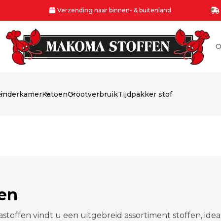
Verzending naar binnen- & buitenland
O
inderkamer
Katoen
Grootverbruik
Tijdpakker stof
fen
stoffen vindt u een uitgebreid assortiment stoffen, idea