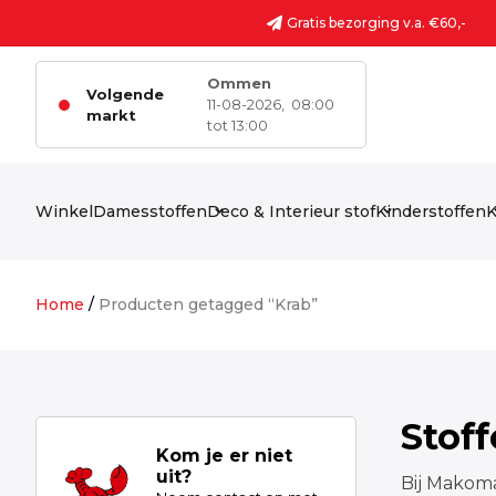
Ga naar de inhoud
Gratis bezorging v.a. €60,-
Ommen
Volgende
11-08-2026,
08:00
markt
tot 13:00
Winkel
Damesstoffen
Deco & Interieur stof
Kinderstoffen
K
Home
/
Producten getagged “Krab”
Stof
Kom je er niet
uit?
Bij Makoma