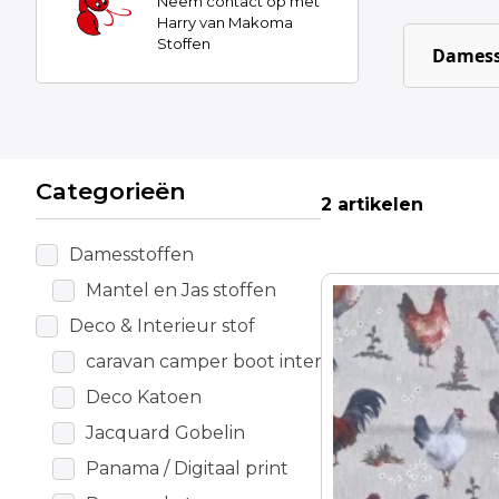
Neem contact op met
Harry van Makoma
Stoffen
Damess
Categorieën
2 artikelen
Damesstoffen
Mantel en Jas stoffen
Deco & Interieur stof
caravan camper boot interieur
Deco Katoen
Jacquard Gobelin
Panama / Digitaal print