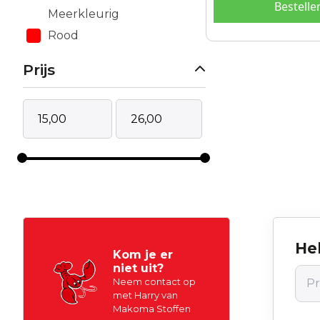
Bestelle
Meerkleurig
Rood
Prijs
Hel
Kom je er
niet uit?
Neem contact op
met Harry van
Makoma Stoffen