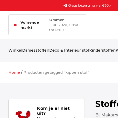
Ga naar de inhoud
Gratis bezorging v.a. €60,-
Ommen
Volgende
11-08-2026,
08:00
markt
tot 13:00
Winkel
Damesstoffen
Deco & Interieur stof
Kinderstoffen
K
Home
/
Producten getagged “kippen stof”
Stof
Kom je er niet
uit?
Bij Makoma