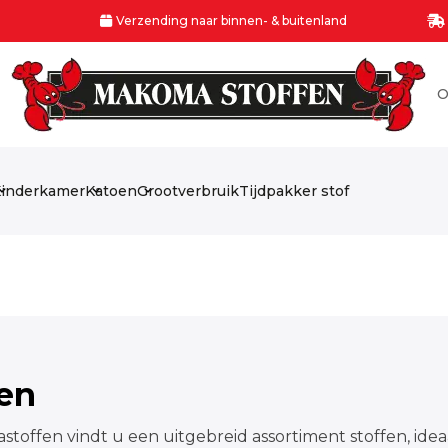
Verzending naar binnen- & buitenland
O
inderkamer
Katoen
Grootverbruik
Tijdpakker stof
fen
stoffen vindt u een uitgebreid assortiment stoffen, idea