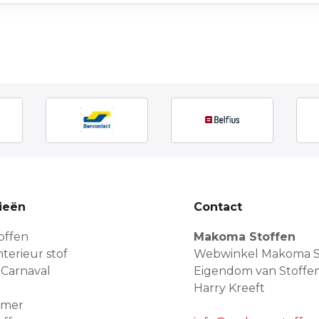
ieën
Contact
offen
Makoma Stoffen
terieur stof
Webwinkel Makoma S
 Carnaval
Eigendom van Stoffe
Harry Kreeft
amer