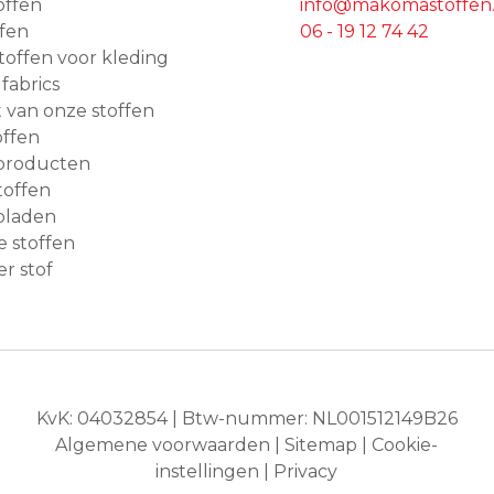
offen
info@makomastoffen.
ffen
06 - 19 12 74 42
 stoffen voor kleding
 fabrics
van onze stoffen
ffen
producten
toffen
bladen
e stoffen
r stof
KvK: 04032854 | Btw-nummer: NL001512149B26
Algemene voorwaarden
|
Sitemap
|
Cookie-
instellingen
|
Privacy