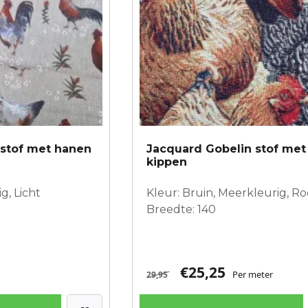
stof met hanen
Jacquard Gobelin stof met
kippen
g, Licht
Kleur: Bruin, Meerkleurig, R
Breedte: 140
€
25,25
Per meter
29,95