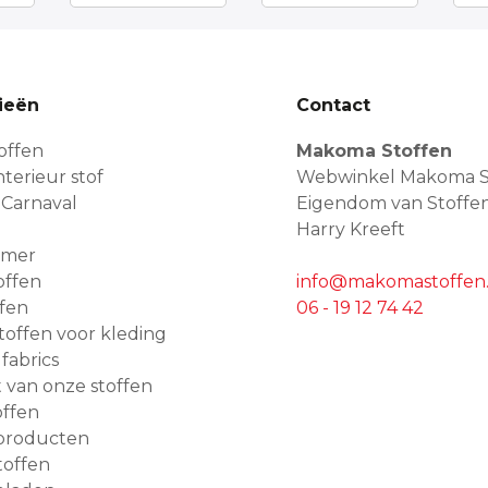
ieën
Contact
offen
Makoma Stoffen
terieur stof
Webwinkel Makoma S
 Carnaval
Eigendom van Stoffe
Harry Kreeft
amer
offen
info@makomastoffen.
ffen
06 - 19 12 74 42
 stoffen voor kleding
 fabrics
van onze stoffen
ffen
producten
toffen