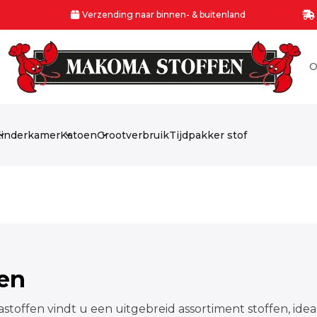
Verzending naar binnen- & buitenland
O
inderkamer
Katoen
Grootverbruik
Tijdpakker stof
fen
stoffen vindt u een uitgebreid assortiment stoffen, idea