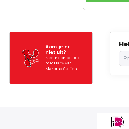
Hel
Kom je er
niet uit?
Neem contact op
met Harry van
Makoma Stoffen