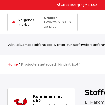
Ga naar de inhoud
Gratis bezorging v.a. €60,-
Ommen
Volgende
11-08-2026,
08:00
markt
tot 13:00
Winkel
Damesstoffen
Deco & Interieur stof
Kinderstoffen
K
Home
/
Producten getagged “kindertricot”
Stof
Kom je er niet
uit?
Bij Makoma