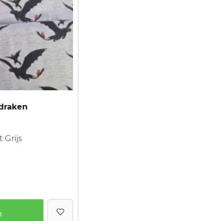
 draken
 Grijs
n