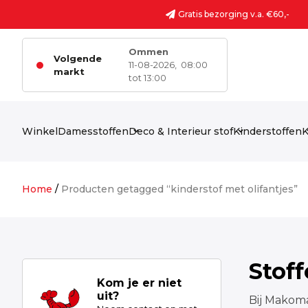
Ga naar de inhoud
Gratis bezorging v.a. €60,-
Ommen
Volgende
11-08-2026,
08:00
markt
tot 13:00
Winkel
Damesstoffen
Deco & Interieur stof
Kinderstoffen
K
Home
/
Producten getagged “kinderstof met olifantjes”
Stof
Kom je er niet
uit?
Bij Makoma