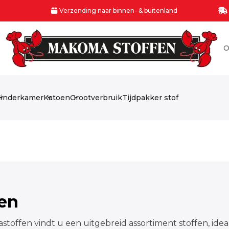
Verzending naar binnen- & buitenland
O
inderkamer
Katoen
Grootverbruik
Tijdpakker stof
fen
stoffen vindt u een uitgebreid assortiment stoffen, idea