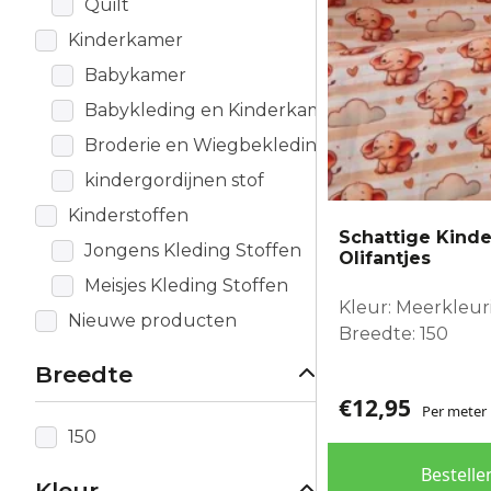
Quilt
Kinderkamer
Babykamer
Babykleding en Kinderkamer
Broderie en Wiegbekleding
kindergordijnen stof
Kinderstoffen
Schattige Kinde
Jongens Kleding Stoffen
Olifantjes
Meisjes Kleding Stoffen
Kleur: Meerkleur
Nieuwe producten
Breedte: 150
Breedte
€
12,95
Per meter
150
Bestelle
Kleur