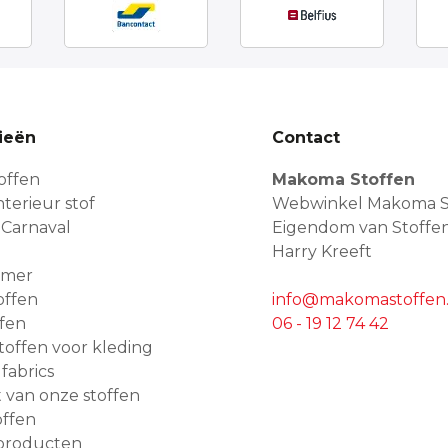
ieën
Contact
offen
Makoma Stoffen
terieur stof
Webwinkel Makoma S
 Carnaval
Eigendom van Stoffe
Harry Kreeft
amer
offen
info@makomastoffen.
ffen
06 - 19 12 74 42
 stoffen voor kleding
 fabrics
van onze stoffen
ffen
producten