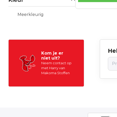
Meerkleurig
Hel
Kom je er
niet uit?
Neem contact op
met Harry van
Makoma Stoffen