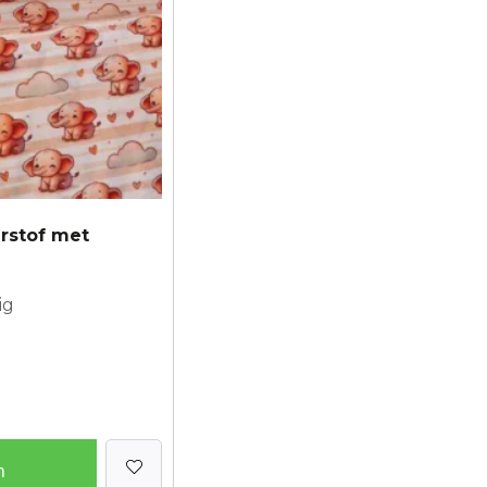
rstof met
ig
n