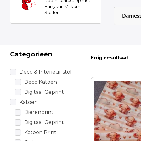
Neem contact op met
Harry van Makoma
Stoffen
Damess
Categorieën
Enig resultaat
Deco & Interieur stof
Deco Katoen
Digitaal Geprint
Katoen
Dierenprint
Digitaal Geprint
Katoen Print