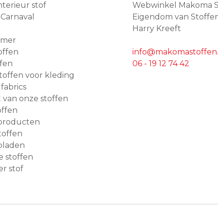
terieur stof
Webwinkel Makoma S
 Carnaval
Eigendom van Stoffe
Harry Kreeft
amer
offen
info@makomastoffen.
ffen
06 - 19 12 74 42
 stoffen voor kleding
 fabrics
van onze stoffen
ffen
producten
toffen
bladen
e stoffen
r stof