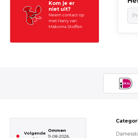
Hel
Kom je er
niet uit?
Neem contact op
met Harry van
Makoma Stoffen
Categor
Ommen
Volgende
Damesst
11-08-2026,