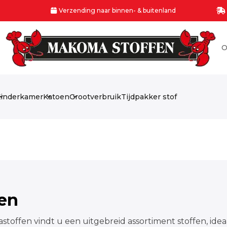
Verzending naar binnen- & buitenland
O
inderkamer
Katoen
Grootverbruik
Tijdpakker stof
fen
stoffen vindt u een uitgebreid assortiment stoffen, idea