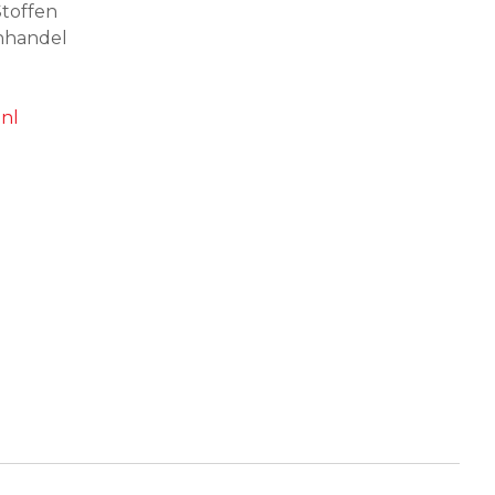
toffen
nhandel
nl