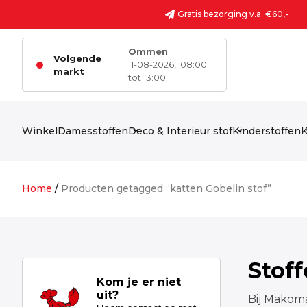
Ga naar de inhoud
Gratis bezorging v.a. €60,-
Ommen
Volgende
11-08-2026,
08:00
markt
tot 13:00
Winkel
Damesstoffen
Deco & Interieur stof
Kinderstoffen
K
Home
/
Producten getagged “katten Gobelin stof”
Stof
Kom je er niet
uit?
Bij Makoma