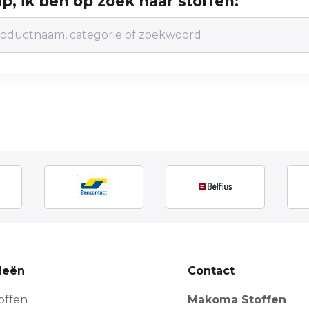
p, ik ben op zoek naar stoffen:
ieën
Contact
offen
Makoma Stoffen