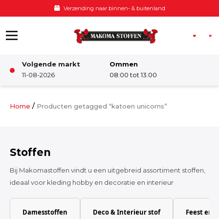
Ga naar de inhoud
Verzending naar binnen- & buitenland
Volgende markt
Ommen
Winkel
11-08-2026
08:00 tot 13:00
Damesstoffen
/
Home
Producten getagged “katoen unicorns”
Deco & Interieur stof
Stoffen
Kinderstoffen
Bij Makomastoffen vindt u een uitgebreid assortiment stoffen,
ideaal voor kleding hobby en decoratie en interieur
Kinderkamer
Damesstoffen
Deco & Interieur stof
Feest en 