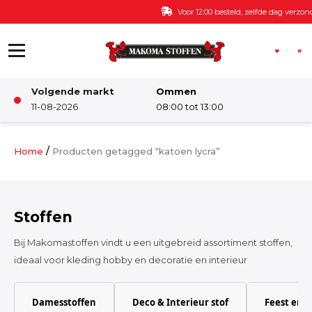
Ga naar de inhoud
Voor 12:00 besteld, zelfde dag verzonden
Volgende markt
Ommen
Winkel
11-08-2026
08:00 tot 13:00
Damesstoffen
/
Home
Producten getagged “katoen lycra”
Deco & Interieur stof
Stoffen
Kinderstoffen
Bij Makomastoffen vindt u een uitgebreid assortiment stoffen,
ideaal voor kleding hobby en decoratie en interieur
Kinderkamer
Damesstoffen
Deco & Interieur stof
Feest en 