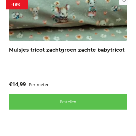
Dit
-16%
product
heeft
meerdere
variaties.
Deze
optie
Muisjes tricot zachtgroen zachte babytricot
kan
gekozen
worden
op
de
€
14,99
Per meter
productpagina
Bestellen