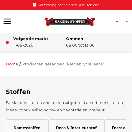
Ga naar de inhoud
Verzending naar binnen- & buitenland
Volgende markt
Ommen
Winkel
11-08-2026
08:00 tot 13:00
Damesstoffen
/
Home
Producten getagged “katoen lycra jeans”
Deco & Interieur stof
Stoffen
Kinderstoffen
Bij Makomastoffen vindt u een uitgebreid assortiment stoffen,
ideaal voor kleding hobby en decoratie en interieur
Kinderkamer
Damesstoffen
Deco & Interieur stof
Feest en 