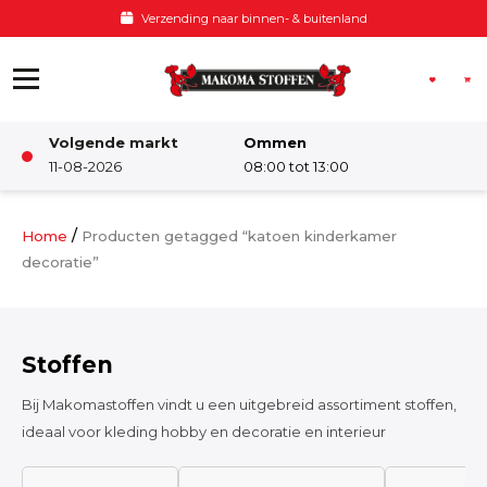
Ga naar de inhoud
Verzending naar binnen- & buitenland
Volgende markt
Ommen
Winkel
11-08-2026
08:00 tot 13:00
Damesstoffen
/
Home
Producten getagged “katoen kinderkamer
decoratie”
Deco & Interieur stof
Stoffen
Kinderstoffen
Bij Makomastoffen vindt u een uitgebreid assortiment stoffen,
ideaal voor kleding hobby en decoratie en interieur
Kinderkamer