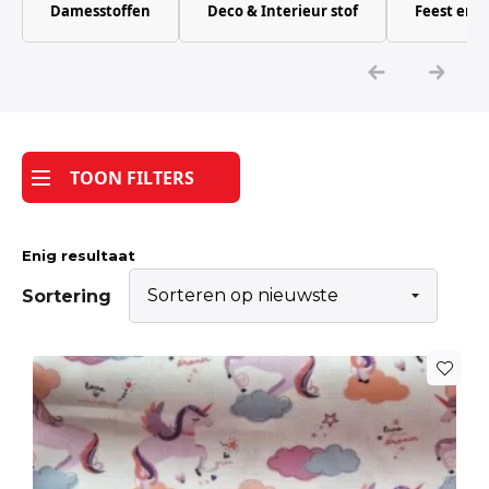
Damesstoffen
Deco & Interieur stof
Feest en 
Katoen
Grootverbruik
Tijdpakker stof
TOON FILTERS
Enig resultaat
Sortering