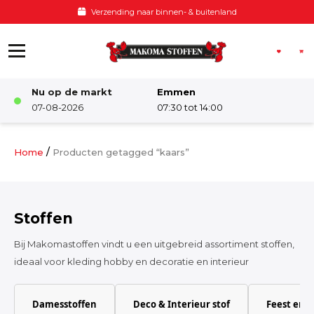
Ga naar de inhoud
Verzending naar binnen- & buitenland
Nu op de markt
Emmen
Winkel
07-08-2026
07:30 tot 14:00
Damesstoffen
/
Home
Producten getagged “kaars”
Deco & Interieur stof
Stoffen
Kinderstoffen
Bij Makomastoffen vindt u een uitgebreid assortiment stoffen,
ideaal voor kleding hobby en decoratie en interieur
Kinderkamer
Damesstoffen
Deco & Interieur stof
Feest en 