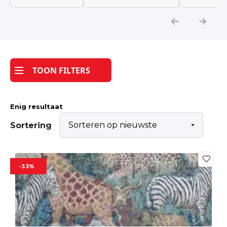
Katoen
Grootverbruik
TOON FILTERS
Tijdpakker stof
Enig resultaat
Sortering
-33%