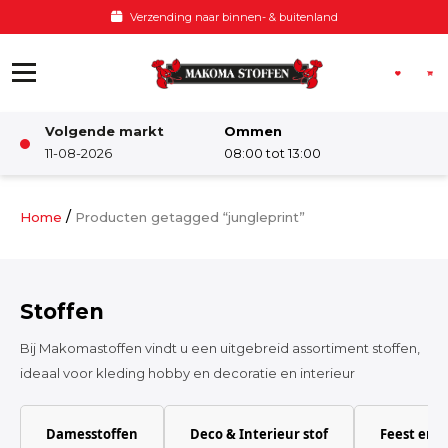
Ga naar de inhoud
Verzending naar binnen- & buitenland
Volgende markt
Ommen
Winkel
11-08-2026
08:00 tot 13:00
Damesstoffen
/
Home
Producten getagged “jungleprint”
Deco & Interieur stof
Stoffen
Kinderstoffen
Bij Makomastoffen vindt u een uitgebreid assortiment stoffen,
ideaal voor kleding hobby en decoratie en interieur
Kinderkamer
Damesstoffen
Deco & Interieur stof
Feest en 