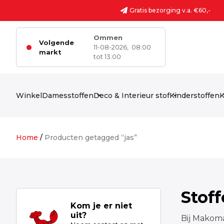
Ga naar de inhoud
Gratis bezorging v.a. €60,-
Ommen
Volgende
11-08-2026,
08:00
markt
tot 13:00
Winkel
Damesstoffen
Deco & Interieur stof
Kinderstoffen
K
Home
/
Producten getagged “jas”
Stof
Kom je er niet
uit?
Bij Makoma