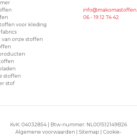
amer
offen
info@makomastoffen.
ffen
06 - 19 12 74 42
 stoffen voor kleding
 fabrics
van onze stoffen
ffen
producten
toffen
bladen
e stoffen
r stof
KvK: 04032854 | Btw-nummer: NL001512149B26
Algemene voorwaarden
|
Sitemap
|
Cookie-