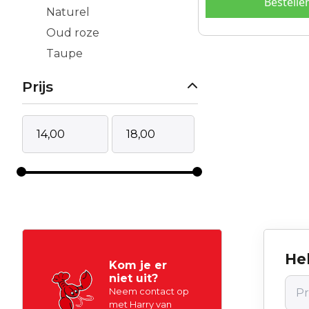
Bestelle
Naturel
Oud roze
Taupe
Prijs
Hel
Kom je er
niet uit?
Neem contact op
met Harry van