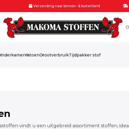
Verzending naar binnen- & buitenland
O
inderkamer
Katoen
Grootverbruik
Tijdpakker stof
fen
stoffen vindt u een uitgebreid assortiment stoffen, idea