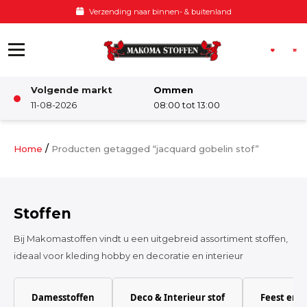
Ga naar de inhoud
Voor 12:00 besteld, zelfde dag verzo
Volgende markt
Ommen
Winkel
11-08-2026
08:00 tot 13:00
Damesstoffen
/
Home
Producten getagged “jacquard gobelin stof”
Deco & Interieur stof
Stoffen
Kinderstoffen
Bij Makomastoffen vindt u een uitgebreid assortiment stoffen,
ideaal voor kleding hobby en decoratie en interieur
Kinderkamer
Damesstoffen
Deco & Interieur stof
Feest en 