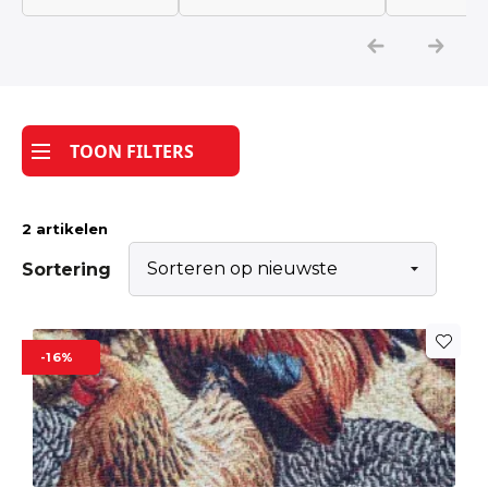
Katoen
Grootverbruik
TOON FILTERS
Tijdpakker stof
2 artikelen
Sortering
-16%