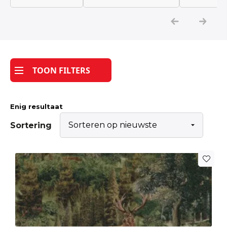
Katoen
Grootverbruik
TOON FILTERS
Tijdpakker stof
Enig resultaat
Sortering