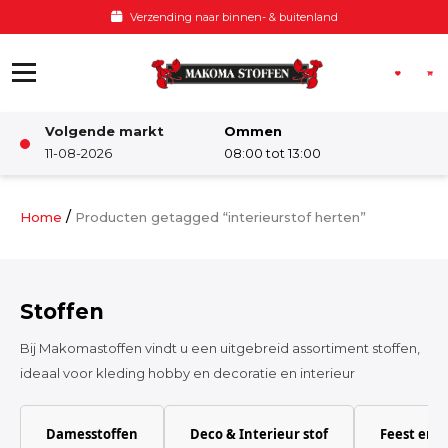
Ga naar de inhoud
Verzending naar binnen- & buitenland
Volgende markt
Ommen
Winkel
11-08-2026
08:00 tot 13:00
Damesstoffen
/
Home
Producten getagged “interieurstof herten”
Deco & Interieur stof
Stoffen
Kinderstoffen
Bij Makomastoffen vindt u een uitgebreid assortiment stoffen,
ideaal voor kleding hobby en decoratie en interieur
Kinderkamer
Damesstoffen
Deco & Interieur stof
Feest en 