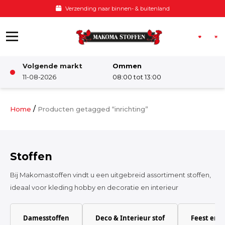
Ga naar de inhoud
Verzending naar binnen- & buitenland
Volgende markt
Ommen
Winkel
11-08-2026
08:00 tot 13:00
Damesstoffen
/
Home
Producten getagged “inrichting”
Deco & Interieur stof
Stoffen
Kinderstoffen
Bij Makomastoffen vindt u een uitgebreid assortiment stoffen,
ideaal voor kleding hobby en decoratie en interieur
Kinderkamer
Damesstoffen
Deco & Interieur stof
Feest en 