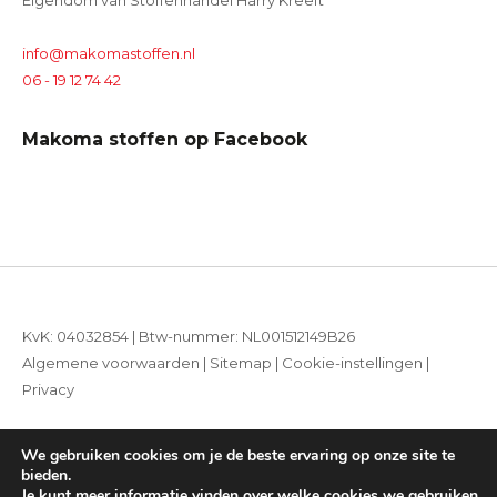
Eigendom van Stoffenhandel Harry Kreeft
info@makomastoffen.nl
06 - 19 12 74 42
Makoma stoffen op Facebook
KvK: 04032854 | Btw-nummer: NL001512149B26
Algemene voorwaarden
|
Sitemap
|
Cookie-instellingen
|
Privacy
We gebruiken cookies om je de beste ervaring op onze site te
© 2026, Makoma Stoffen
bieden.
Je kunt meer informatie vinden over welke cookies we gebruiken