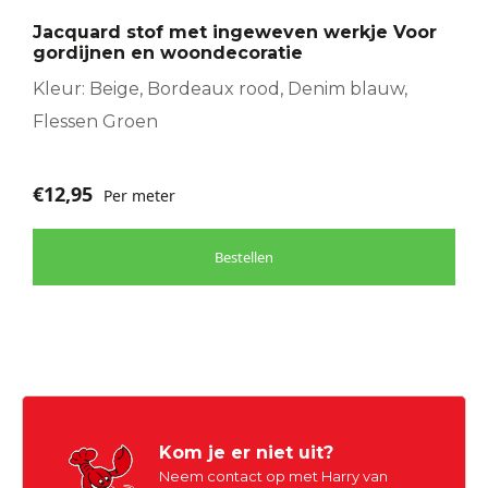
optie
Jacquard stof met ingeweven werkje Voor
kan
gordijnen en woondecoratie
gekozen
worden
Kleur: Beige, Bordeaux rood, Denim blauw,
op
Flessen Groen
de
productpagina
€
12,95
Per meter
Bestellen
Kom je er niet uit?
Neem contact op met Harry van