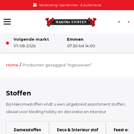
Ga naar de inhoud
Verzending naar binnen- & buitenland
Volgende markt
Emmen
Winkel
07-08-2026
07:30 tot 14:00
Damesstoffen
/
Home
Producten getagged “ingeweven”
Deco & Interieur stof
Stoffen
Kinderstoffen
Bij Makomastoffen vindt u een uitgebreid assortiment stoffen,
ideaal voor kleding hobby en decoratie en interieur
Kinderkamer
Damesstoffen
Deco & Interieur stof
Feest en 