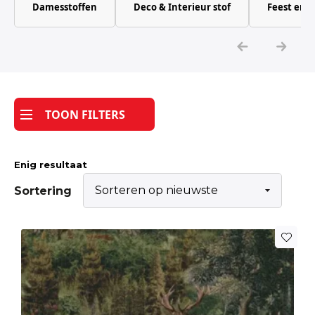
Damesstoffen
Deco & Interieur stof
Feest en 
Katoen
Grootverbruik
Tijdpakker stof
TOON FILTERS
Enig resultaat
Sortering