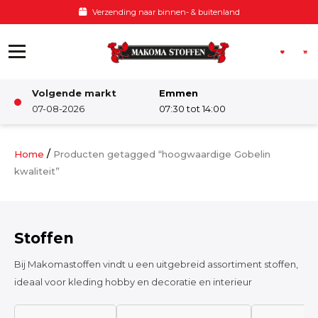
Ga naar de inhoud
Verzending naar binnen- & buitenland
Volgende markt
Emmen
Winkel
07-08-2026
07:30 tot 14:00
Damesstoffen
/
Home
Producten getagged “hoogwaardige Gobelin
kwaliteit”
Deco & Interieur stof
Stoffen
Kinderstoffen
Bij Makomastoffen vindt u een uitgebreid assortiment stoffen,
ideaal voor kleding hobby en decoratie en interieur
Kinderkamer