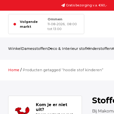
Ga naar de inhoud
Gratis bezorging v.a. €60,-
Ommen
Volgende
11-08-2026,
08:00
markt
tot 13:00
Winkel
Damesstoffen
Deco & Interieur stof
Kinderstoffen
K
Home
/
Producten getagged “hoodie stof kinderen”
Stof
Kom je er niet
uit?
Bij Makoma