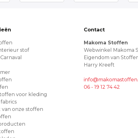
ieën
Contact
offen
Makoma Stoffen
terieur stof
Webwinkel Makoma S
 Carnaval
Eigendom van Stoffe
Harry Kreeft
amer
offen
info@makomastoffen.
ffen
06 - 19 12 74 42
 stoffen voor kleding
 fabrics
van onze stoffen
ffen
producten
toffen