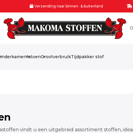
Verzending naar binnen- & buitenland
O
inderkamer
Katoen
Grootverbruik
Tijdpakker stof
fen
stoffen vindt u een uitgebreid assortiment stoffen, idea