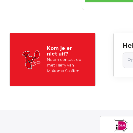
Hel
Kom je er
niet uit?
Neem contact op
met Harry van
Makoma Stoffen