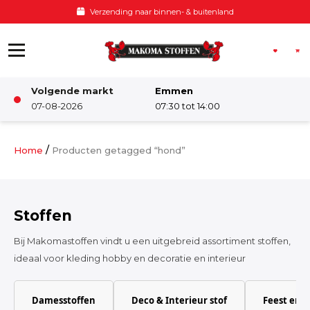
Ga naar de inhoud
Voor 12:00 besteld, zelfde dag verzonden
Volgende markt
Emmen
Winkel
07-08-2026
07:30 tot 14:00
Damesstoffen
/
Home
Producten getagged “hond”
Deco & Interieur stof
Stoffen
Kinderstoffen
Bij Makomastoffen vindt u een uitgebreid assortiment stoffen,
ideaal voor kleding hobby en decoratie en interieur
Kinderkamer
Damesstoffen
Deco & Interieur stof
Feest en 