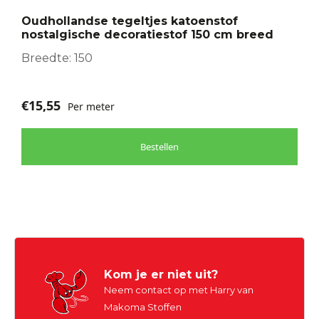
optie
Oudhollandse tegeltjes katoenstof
kan
nostalgische decoratiestof 150 cm breed
gekozen
worden
Breedte: 150
op
de
€
15,55
Per meter
productpagina
Bestellen
Kom je er niet uit?
Neem contact op met Harry van
Makoma Stoffen