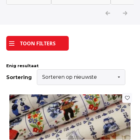
Katoen
Grootverbruik
TOON FILTERS
Tijdpakker stof
Enig resultaat
Sortering
Dit
product
heeft
meerdere
variaties.
Deze