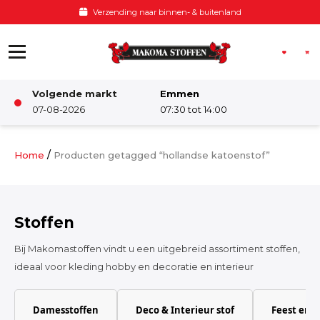
Ga naar de inhoud
ding naar binnen- & buitenland
Volgende markt
Emmen
Winkel
07-08-2026
07:30 tot 14:00
Damesstoffen
/
Home
Producten getagged “hollandse katoenstof”
Deco & Interieur stof
Stoffen
Kinderstoffen
Bij Makomastoffen vindt u een uitgebreid assortiment stoffen,
ideaal voor kleding hobby en decoratie en interieur
Kinderkamer
Damesstoffen
Deco & Interieur stof
Feest en 