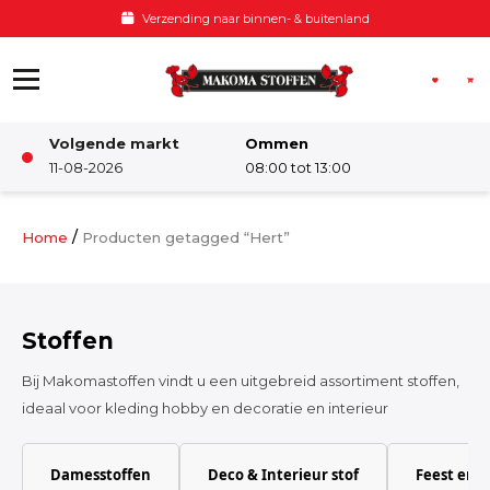
Ga naar de inhoud
Voor 12:00 besteld, zelfde dag verzonden
Volgende markt
Ommen
Winkel
11-08-2026
08:00 tot 13:00
Damesstoffen
/
Home
Producten getagged “Hert”
Deco & Interieur stof
Stoffen
Kinderstoffen
Bij Makomastoffen vindt u een uitgebreid assortiment stoffen,
ideaal voor kleding hobby en decoratie en interieur
Kinderkamer
Damesstoffen
Deco & Interieur stof
Feest en 