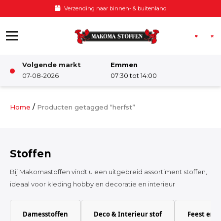
Ga naar de inhoud
Verzending naar binnen- & buitenland
Volgende markt
Emmen
Winkel
07-08-2026
07:30 tot 14:00
Damesstoffen
/
Home
Producten getagged “herfst”
Deco & Interieur stof
Stoffen
Kinderstoffen
Bij Makomastoffen vindt u een uitgebreid assortiment stoffen,
ideaal voor kleding hobby en decoratie en interieur
Kinderkamer
Damesstoffen
Deco & Interieur stof
Feest en 