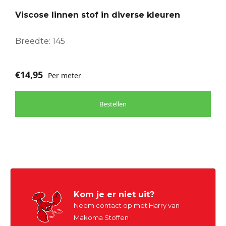
optie
Viscose linnen stof in diverse kleuren
kan
gekozen
worden
Breedte: 145
op
de
€
14,95
Per meter
productpagina
Bestellen
Kom je er niet uit?
Neem contact op met Harry van
Makoma Stoffen