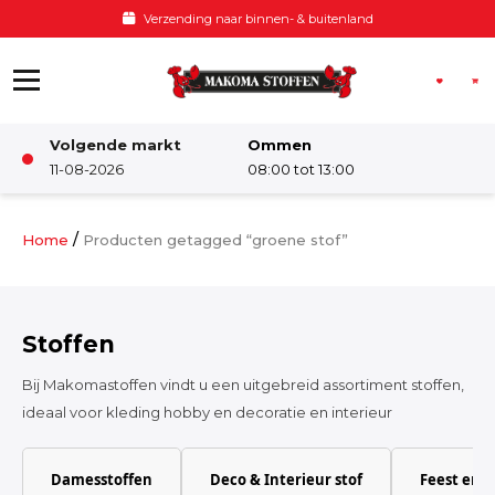
Ga naar de inhoud
Verzending naar binnen- & buitenland
Volgende markt
Ommen
Winkel
11-08-2026
08:00 tot 13:00
Damesstoffen
/
Home
Producten getagged “groene stof”
Deco & Interieur stof
Stoffen
Kinderstoffen
Bij Makomastoffen vindt u een uitgebreid assortiment stoffen,
ideaal voor kleding hobby en decoratie en interieur
Kinderkamer
Damesstoffen
Deco & Interieur stof
Feest en 